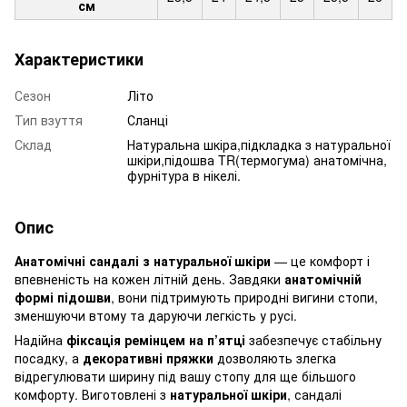
см
Характеристики
Сезон
Літо
Тип взуття
Сланці
Склад
Натуральна шкіра,підкладка з натуральної
шкіри,підошва TR(термогума) анатомічна,
фурнітура в нікелі.
Опис
Анатомічні сандалі з натуральної шкіри
— це комфорт і
впевненість на кожен літній день. Завдяки
анатомічній
формі підошви
, вони підтримують природні вигини стопи,
зменшуючи втому та даруючи легкість у русі.
Надійна
фіксація ремінцем на п’ятці
забезпечує стабільну
посадку, а
декоративні пряжки
дозволяють злегка
відрегулювати ширину під вашу стопу для ще більшого
комфорту. Виготовлені з
натуральної шкіри
, сандалі