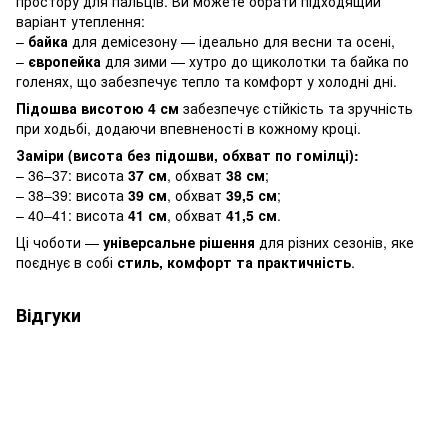
простору для пальців. Ви можете обрати підходящий
варіант утеплення:
–
байка
для демісезону — ідеально для весни та осені,
–
європейка
для зими — хутро до щиколотки та байка по
голенях, що забезпечує тепло та комфорт у холодні дні.
Підошва висотою 4 см
забезпечує стійкість та зручність
при ходьбі, додаючи впевненості в кожному кроці.
Заміри (висота без підошви, обхват по гомілці):
– 36–37: висота
37 см
, обхват
38 см
;
– 38–39: висота
39 см
, обхват
39,5 см
;
– 40–41: висота
41 см
, обхват
41,5 см
.
Ці чоботи —
універсальне рішення
для різних сезонів, яке
поєднує в собі
стиль, комфорт та практичність
.
Відгуки