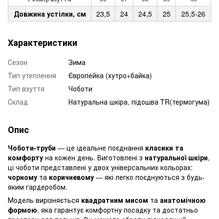
Довжина устілки, см
23,5
24
24,5
25
25,5-26
Характеристики
Сезон
Зима
Тип утеплення
Європейка (хутро+байка)
Тип взуття
Чоботи
Склад
Натуральна шкіра, підошва TR(термогума)
Опис
Чоботи-труби
— це ідеальне поєднання
класики та
комфорту
на кожен день. Виготовлені з
натуральної шкіри
,
ці чоботи представлені у двох універсальних кольорах:
чорному
та
коричневому
— які легко поєднуються з будь-
яким гардеробом.
Модель вирізняється
квадратним мисом
та
анатомічною
формою
, яка гарантує комфортну посадку та достатньо