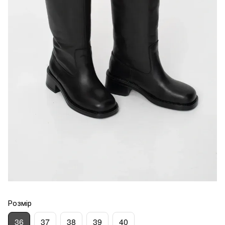
Розмір
36
37
38
39
40