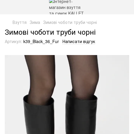
Взуття
Зима
Зимові чоботи труби чорні
Зимові чоботи труби чорні
Артикул:
k39_Black_36_Fur
Написати відгук