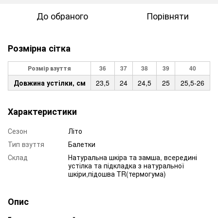
До обраного
Порівняти
Розмірна сітка
Розмір взуття
36
37
38
39
40
Довжина устілки, см
23,5
24
24,5
25
25,5-26
Характеристики
Сезон
Літо
Тип взуття
Балетки
Склад
Натуральна шкіра та замша, всередині
устілка та підкладка з натуральної
шкіри,підошва TR(термогума)
Опис