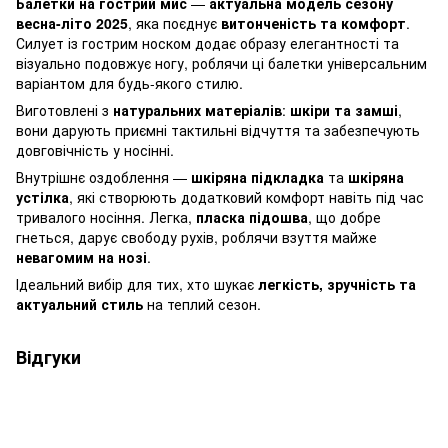
Балетки на гострий мис
—
актуальна модель сезону
весна-літо 2025
, яка поєднує
витонченість та комфорт
.
Силует із гострим носком додає образу елегантності та
візуально подовжує ногу, роблячи ці балетки універсальним
варіантом для будь-якого стилю.
Виготовлені з
натуральних матеріалів
:
шкіри та замші
,
вони дарують приємні тактильні відчуття та забезпечують
довговічність у носінні.
Внутрішнє оздоблення —
шкіряна підкладка
та
шкіряна
устілка
, які створюють додатковий комфорт навіть під час
тривалого носіння. Легка,
пласка підошва
, що добре
гнеться, дарує свободу рухів, роблячи взуття майже
невагомим на нозі
.
Ідеальний вибір для тих, хто шукає
легкість, зручність та
актуальний стиль
на теплий сезон.
Відгуки