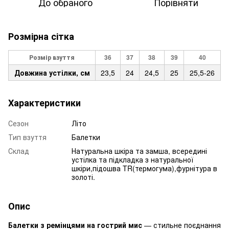
До обраного
Порівняти
Розмірна сітка
Розмір взуття
36
37
38
39
40
Довжина устілки, см
23,5
24
24,5
25
25,5-26
Характеристики
Сезон
Літо
Тип взуття
Балетки
Склад
Натуральна шкіра та замша, всередині
устілка та підкладка з натуральної
шкіри,підошва TR(термогума),фурнітура в
золоті.
Опис
Балетки з ремінцями на гострий мис
— стильне поєднання