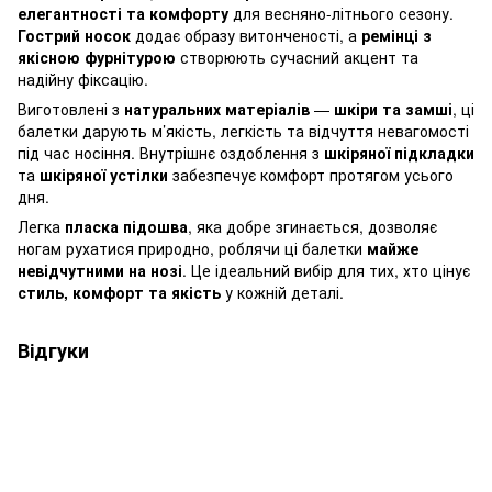
елегантності та комфорту
для весняно-літнього сезону.
Гострий носок
додає образу витонченості, а
ремінці з
якісною фурнітурою
створюють сучасний акцент та
надійну фіксацію.
Виготовлені з
натуральних матеріалів
—
шкіри та замші
, ці
балетки дарують м’якість, легкість та відчуття невагомості
під час носіння. Внутрішнє оздоблення з
шкіряної підкладки
та
шкіряної устілки
забезпечує комфорт протягом усього
дня.
Легка
пласка підошва
, яка добре згинається, дозволяє
ногам рухатися природно, роблячи ці балетки
майже
невідчутними на нозі
. Це ідеальний вибір для тих, хто цінує
стиль, комфорт та якість
у кожній деталі.
Відгуки