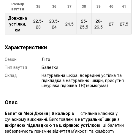
Розмір
35
36
37
38
39
40
41
взуття
Довжина
22,5-
23,5-
25-
26-
устілки,
24,5
27
27,5
23
24
25,5
26,5
см
Характеристики
Сезон
Літо
Тип взуття
Балетки
Склад
Натуральна шкіра, всередині устілка та
підкладка з натуральної шкіри, присутня
шнурівка,підошва TR(термогума)
Опис
Балетки Мері Джейн | 6 кольорів
— стильна класика у
сучасному виконанні. Виготовлені з
натуральної шкіри
з
шкіряною підкладкою
та
шкіряною устілкою
, ці балетки
забезпечують приємне відчуття м’якості та комфорту