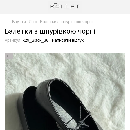
Взуття
Літо
Балетки з шнурівкою чорні
Балетки з шнурівкою чорні
Артикул:
k29_Black_36
Написати відгук
ХІТ