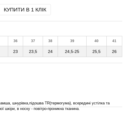
КУПИТИ В 1 КЛІК
36
37
38
39
40
41
23
23,5
24
24,5-25
25,5
26
замша, шнурівка,підошва TR(термогума), всередині устілка та
ої шкіри, в носку - повітро-проникна тканина.