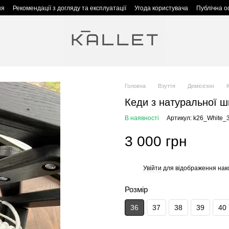
ня
Рекомендації з догляду та експлуатації
Угода користувача
Публічна 
Головна
Взуття
Демісезон
Кеди з натуральної шк
В наявності
Артикул: k26_White_
3 000 грн
Увійти
для відображення нак
%
Розмір
36
37
38
39
40