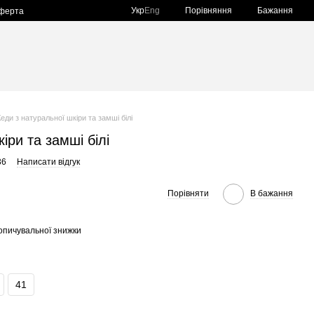
Порівняння
Укр
Eng
Бажання
оферта
Кеди з натуральної шкіри та замші білі
іри та замші білі
36
Написати відгук
Порівняти
В бажання
опичувальної знижки
41