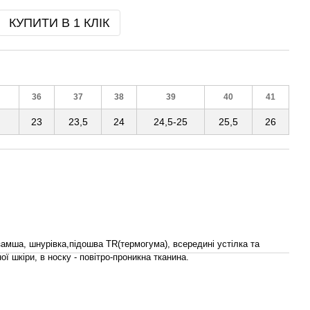
КУПИТИ В 1 КЛІК
36
37
38
39
40
41
23
23,5
24
24,5-25
25,5
26
замша, шнурівка,підошва TR(термогума), всередині устілка та
ої шкіри, в носку - повітро-проникна тканина.