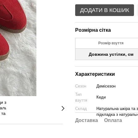
ДОДАТИ В КОШИК
Розмірна сітка
Розмір взуття
Довжина устілки, см
Характеристики
Сезон
Демісезон
Тип
Кеди
взуття
Склад
Натуральна шкіра та 
підкладка з натуральн
Доставка
Оплата