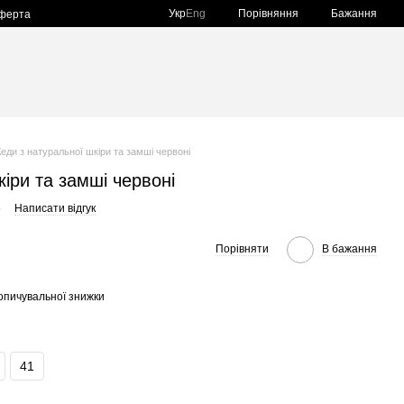
Порівняння
Укр
Eng
Бажання
оферта
Кеди з натуральної шкіри та замші червоні
іри та замші червоні
6
Написати відгук
Порівняти
В бажання
опичувальної знижки
41