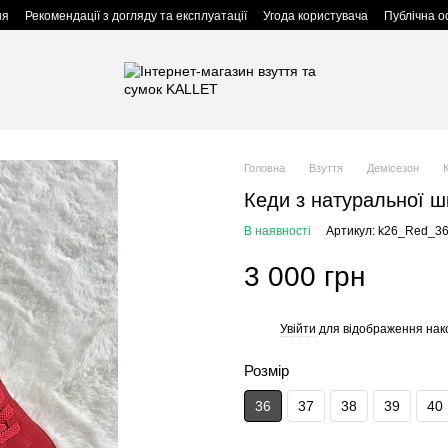
ня
Рекомендації з догляду та експлуатації
Угода користувача
Публічна 
Головна
Взуття
Демісезон
Кеди з натуральної шк
В наявності
Артикул: k26_Red_3
3 000 грн
Увійти
для відображення нак
%
Розмір
36
37
38
39
40