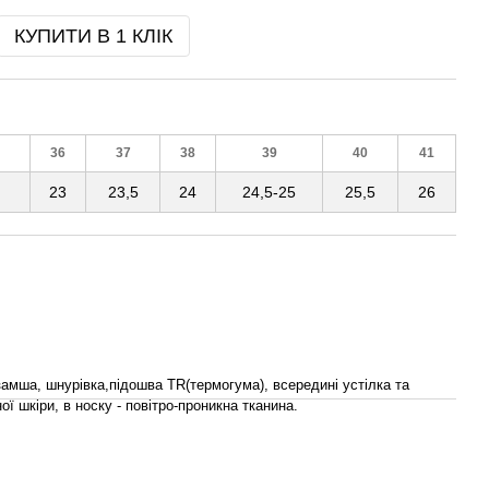
КУПИТИ В 1 КЛІК
36
37
38
39
40
41
23
23,5
24
24,5-25
25,5
26
замша, шнурівка,підошва TR(термогума), всередині устілка та
ої шкіри, в носку - повітро-проникна тканина.