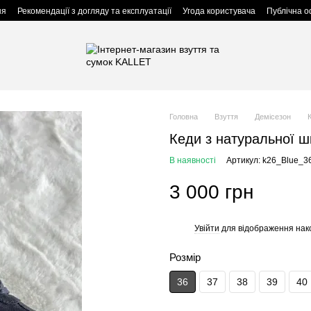
ня
Рекомендації з догляду та експлуатації
Угода користувача
Публічна 
Головна
Взуття
Демісезон
Кеди з натуральної шк
В наявності
Артикул: k26_Blue_3
3 000 грн
Увійти
для відображення нак
%
Розмір
36
37
38
39
40