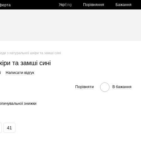
Порівняння
Укр
Eng
Бажання
оферта
Кеди з натуральної шкіри та замші сині
іри та замші сині
6
Написати відгук
Порівняти
В бажання
опичувальної знижки
41