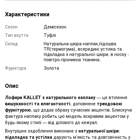
Характеристики
Сезон
Демісезон
Тип взуття
Туфлі
Склад
Натуральна шкіра-наплак,підошва
TR(термогума), всередині устілка та
підкладка з натуральної шкіри, в носку -
повітро-проникна тканина.
Фурнітура
Золота
Опис
Лофери KALLET з натурального наплаку
— це втілення
вишуканості та елегантності
, доповнене
трендовою
фурнітурою
, що додає образу сучасних акцентів. Блискуча
фактура наплаку робить цю модель яскравим акцентом у
будь-якому стилі — від ділового до кежуал.
Внутрішнє оздоблення виконане з
натуральної шкіри
:
підкладка та устілка
дарують м’якість та довговічність у