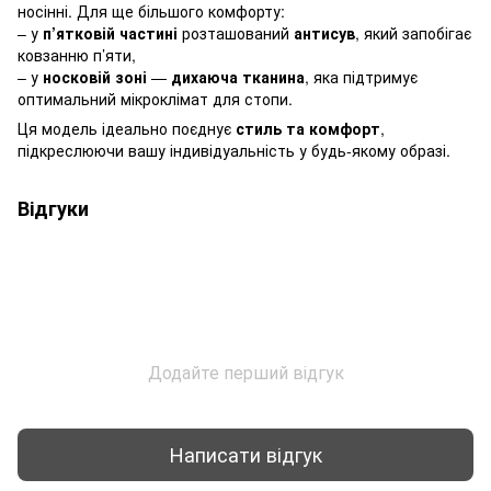
носінні. Для ще більшого комфорту:
– у
п’ятковій частині
розташований
антисув
, який запобігає
ковзанню п’яти,
– у
носковій зоні
—
дихаюча тканина
, яка підтримує
оптимальний мікроклімат для стопи.
Ця модель ідеально поєднує
стиль та комфорт
,
підкреслюючи вашу індивідуальність у будь-якому образі.
Відгуки
Додайте перший відгук
Написати відгук