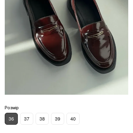
Розмір
36
37
38
39
40