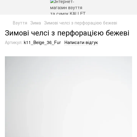
Взуття
Зима
Зимові челсі з перфорацією бежеві
Зимові челсі з перфорацією бежеві
Артикул:
k11_Beige_36_Fur
Написати відгук