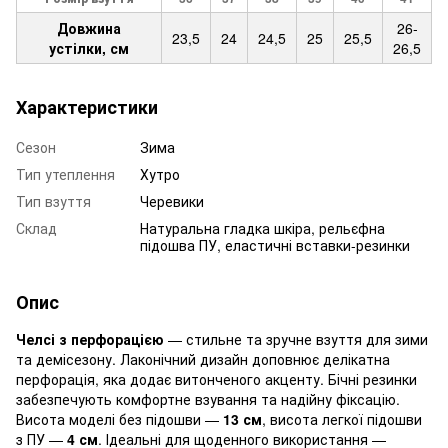
Довжина
26-
23,5
24
24,5
25
25,5
устілки, см
26,5
Характеристики
Сезон
Зима
Тип утеплення
Хутро
Тип взуття
Черевики
Склад
Натуральна гладка шкіра, рельєфна
підошва ПУ, еластичні вставки-резинки
Опис
Челсі з перфорацією
— стильне та зручне взуття для зими
та демісезону. Лаконічний дизайн доповнює делікатна
перфорація, яка додає витонченого акценту. Бічні резинки
забезпечують комфортне взування та надійну фіксацію.
Висота моделі без підошви —
13 см
, висота легкої підошви
з ПУ —
4 см
. Ідеальні для щоденного використання —