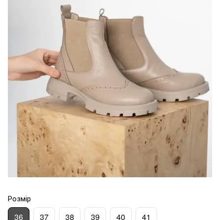
Розмір
36
37
38
39
40
41