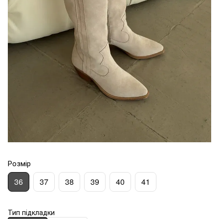
Розмір
36
37
38
39
40
41
Тип підкладки