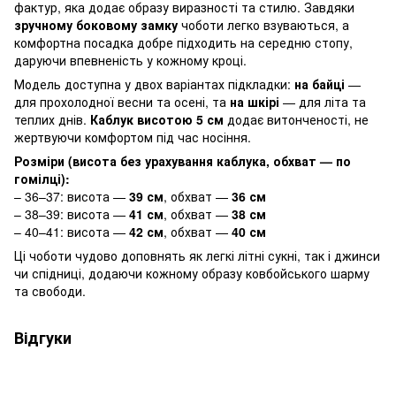
фактур, яка додає образу виразності та стилю. Завдяки
зручному боковому замку
чоботи легко взуваються, а
комфортна посадка добре підходить на середню стопу,
даруючи впевненість у кожному кроці.
Модель доступна у двох варіантах підкладки:
на байці
—
для прохолодної весни та осені, та
на шкірі
— для літа та
теплих днів.
Каблук висотою 5 см
додає витонченості, не
жертвуючи комфортом під час носіння.
Розміри (висота без урахування каблука, обхват — по
гомілці):
– 36–37: висота —
39 см
, обхват —
36 см
– 38–39: висота —
41 см
, обхват —
38 см
– 40–41: висота —
42 см
, обхват —
40 см
Ці чоботи чудово доповнять як легкі літні сукні, так і джинси
чи спідниці, додаючи кожному образу ковбойського шарму
та свободи.
Відгуки