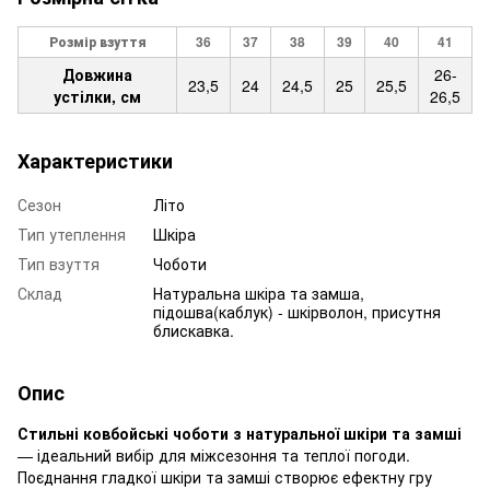
Розмір взуття
36
37
38
39
40
41
Довжина
26-
23,5
24
24,5
25
25,5
устілки, см
26,5
Характеристики
Сезон
Літо
Тип утеплення
Шкіра
Тип взуття
Чоботи
Склад
Натуральна шкіра та замша,
підошва(каблук) - шкірволон, присутня
блискавка.
Опис
Стильні ковбойські чоботи з натуральної шкіри та замші
— ідеальний вибір для міжсезоння та теплої погоди.
Поєднання гладкої шкіри та замші створює ефектну гру