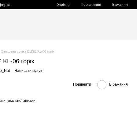
Порівняння
Укр
Eng
Бажання
оферта
Замшева сумка ELISE KL-06 горіх
KL-06 горіх
e_Nut
Написати відгук
Порівняти
В бажання
опичувальної знижки