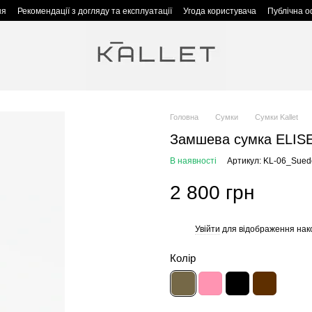
ня
Рекомендації з догляду та експлуатації
Угода користувача
Публічна 
Головна
Сумки
Сумки Kallet
Замшева сумка ELISE 
В наявності
Артикул: KL-06_Sued
2 800 грн
Увійти
для відображення нак
%
Колір